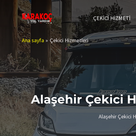
İçeriğe
atla
ÇEKICI HIZMETI
Ana sayfa
Çekici Hizmetleri
Alaşehir Çekici 
Alaşehir Çekici H