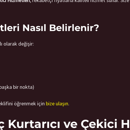
ici Hizmetleri
, rekabetçi fiyatlarla kaliteli hizmet sunar. Siz
leri Nasıl Belirlenir?
lı olarak değişir:
başka bir nokta)
teklifini öğrenmek için
bize ulaşın
.
 Kurtarıcı ve Çekici H