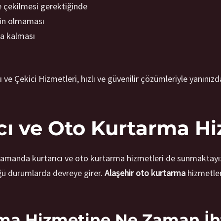
re çekilmesi gerektiğinde
zin olmaması
da kalması
ve Çekici Hizmetleri, hızlı ve güvenilir çözümleriyle yanınızd
ıcı ve Oto Kurtarma Hi
ı zamanda kurtarıcı ve oto kurtarma hizmetleri de sunmaktayı
üğü durumlarda devreye girer.
Alaşehir oto kurtarma
hizmetler
rma Hizmetine Ne Zaman İht