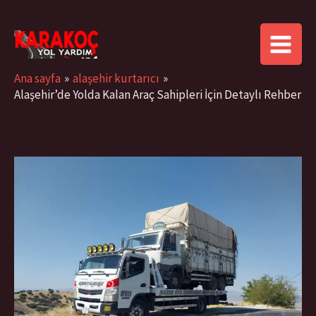
İçeriğe
MAIN
atla
MENU
Ana sayfa
alaşehir kurtarıcı
Alaşehir’de Yolda Kalan Araç Sahipleri İçin Detaylı Rehber
Yazı
dolaşımı