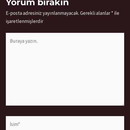
Yorum bırakın
E-posta adresiniz yayınlanmayacak.
Gerekli alanlar
*
ile
işaretlenmişlerdir
Buraya
yazın..
İsim*