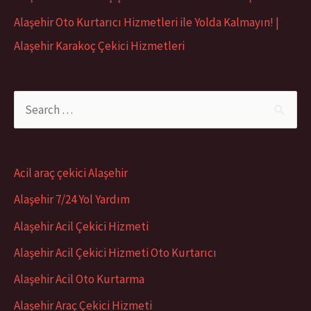
Alaşehir Oto Kurtarıcı Hizmetleri ile Yolda Kalmayın! |
Alaşehir Karakoç Çekici Hizmetleri
S
e
a
Acil araç çekici Alaşehir
r
Alaşehir 7/24 Yol Yardım
c
Alaşehir Acil Çekici Hizmeti
h
Alaşehir Acil Çekici Hizmeti Oto Kurtarıcı
f
o
Alaşehir Acil Oto Kurtarma
r
Alaşehir Araç Çekici Hizmeti